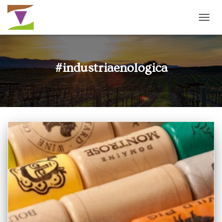
NAVI
TOGG
#industriaenologica