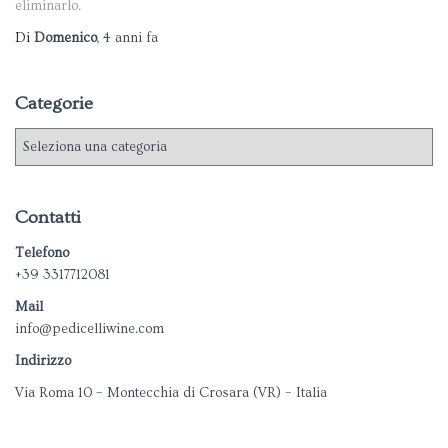
eliminarlo.
Di
Domenico
,
4 anni
fa
Categorie
C
a
t
e
Contatti
g
o
Telefono
r
+39 3317712081
i
Mail
e
info@pedicelliwine.com
Indirizzo
Via Roma 10 – Montecchia di Crosara (VR) – Italia