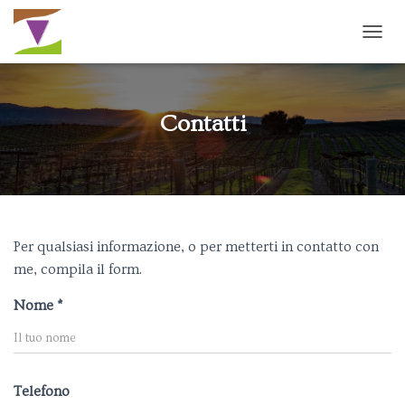
N
A
V
I
G
Contatti
A
Z
I
O
N
E
T
Per qualsiasi informazione, o per metterti in contatto con
O
me, compila il form.
G
G
L
Nome *
E
Telefono