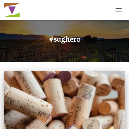
NAVI
TOGG
#sughero