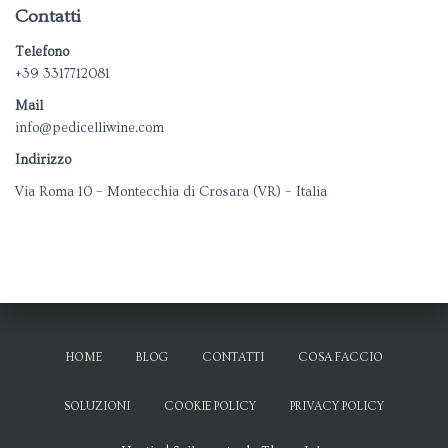
e
Contatti
g
o
Telefono
r
+39 3317712081
i
Mail
e
info@pedicelliwine.com
Indirizzo
Via Roma 10 – Montecchia di Crosara (VR) – Italia
HOME
BLOG
CONTATTI
COSA FACCIO
SOLUZIONI
COOKIE POLICY
PRIVACY POLICY